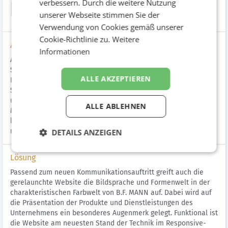
B.F. MANN Website
verbessern. Durch die weitere Nutzung
unserer Webseite stimmen Sie der
Verwendung von Cookies gemäß unserer
Cookie-Richtlinie zu.
Weitere
Aufgabenstellung
Informationen
Als einer der führenden Händler für Sägemaschinen und
Sägebänder in Österreich ist B.F. MANN
ALLE AKZEPTIEREN
Komplettlösungsanbieter (Maschine, Band) und Lifetime-
Servicebegleiter. Ziel der neuen Website ist es, die
unterschiedlichen Leistungsbereiche und Services von B.F.
ALLE ABLEHNEN
MANN übersichtlich, verständlich und optisch ansprechend zu
kommunizieren. Gleichzeitig soll mit spielerischen Details ein
modernes Flair erzeugt werden.
DETAILS ANZEIGEN
Lösung
Passend zum neuen Kommunikationsauftritt greift auch die
gerelaunchte Website die Bildsprache und Formenwelt in der
charakteristischen Farbwelt von B.F. MANN auf. Dabei wird auf
die Präsentation der Produkte und Dienstleistungen des
Unternehmens ein besonderes Augenmerk gelegt. Funktional ist
die Website am neuesten Stand der Technik im Responsive-