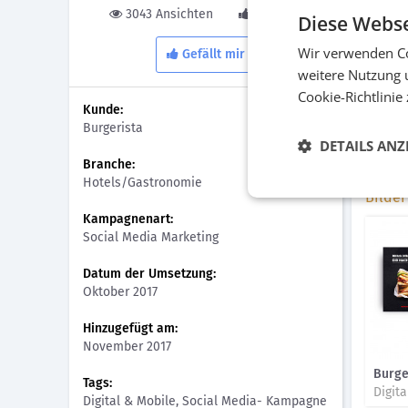
3043 Ansichten
1 Gefällt
Diese Webse
Lösun
Wir verwenden Co
Gefällt mir
Wir mac
weitere Nutzung 
Faceboo
Cookie-Richtlinie
die zei
Kunde:
Social 
Burgerista
laufen
DETAILS ANZ
von Fa
Branche:
Hotels/Gastronomie
Bilder
Kampagnenart:
Social Media Marketing
Datum der Umsetzung:
Oktober 2017
Hinzugefügt am:
November 2017
Burge
Tags:
Digital & Mobile, Social Media- Kampagne