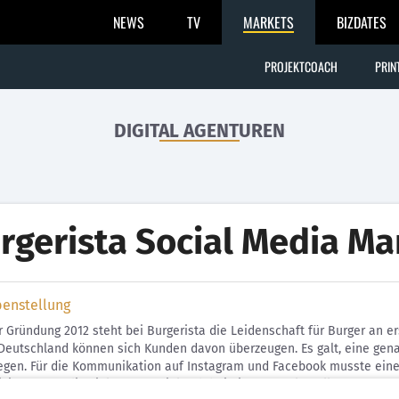
NEWS
TV
MARKETS
BIZDATES
PROJEKTCOACH
PRIN
DIGITAL AGENTUREN
rgerista Social Media Ma
benstellung
r Gründung 2012 steht bei Burgerista die Leidenschaft für Burger an er
Deutschland können sich Kunden davon überzeugen. Es galt, eine gena
legen. Für die Kommunikation auf Instagram und Facebook musste ein
ivitäten auf die Zielgruppe spielte dabei eine zentrale Rolle.