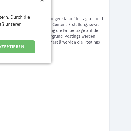
sern. Durch die
ien für den Auftritt von Burgerista auf Instagram und
äß unserer
eting. Wir übernahmen die Content-Erstellung, sowie
 koordinieren wir via Enplug die Fanbeiträge auf den
 mit der Community im Vordergrund. Postings werden
stmöglich beantwortet. Generell werden die Postings
KZEPTIEREN
berwacht und beantwortet.