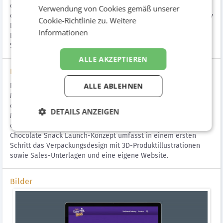
den britischen Markt ein – einer absoluten Produktneuheit und
Verwendung von Cookies gemäß unserer
dem ersten Chilled Snack in Großbritannien überhaupt. Cadbury
Cookie-Richtlinie zu.
Weitere
Dairy Milk Chocolate ist Schokofreunden international ein
Informationen
Begriff. Gemeinsam mit TSC schafft sie jetzt erstmals den
Sprung in die britischen Kühlregale.
ALLE AKZEPTIEREN
Lösung
ALLE ABLEHNEN
REICHLUNDPARTNER begleitet den Launch des Cadbury Dairy
Milk Choco Snacks mit einer 360°-Einführungskampagne, die
die absolute Neuartigkeit des Produktes auf dem britischen
DETAILS ANZEIGEN
Markt in den Vordergrund stellt: „For a fresh boost in the
chilled dairy-based snack segment!“ Das Cadbury Dairy Milk
Chocolate Snack Launch-Konzept umfasst in einem ersten
Schritt das Verpackungsdesign mit 3D-Produktillustrationen
sowie Sales-Unterlagen und eine eigene Website.
Bilder