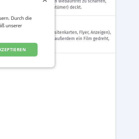
ung zu definieren und einen Webauftritt zu schaffen,
verständiger, Händler, Eigentümer) deckt.
sern. Durch die
äß unserer
ung), Druckunterlagen (Visitenkarten, Flyer, Anzeigen),
ke zu präsentieren, wurde außerdem ein Film gedreht,
KZEPTIEREN