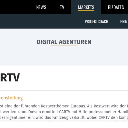
NEWS
TV
MARKETS
BIZDATES
PROJEKTCOACH
PRIN
DIGITAL AGENTUREN
RTV
benstellung
st eine der führenden Restwertbörsen Europas. Als Restwert wird der 
t werden kann. Diesen ermittelt CARTV mit Hilfe professioneller Händ
 der Eigentümer ein, wird das Fahrzeug verkauft, wobei CARTV den kom
erungen und Sachverständigen, aber auch Privatpersonen als hilfreich