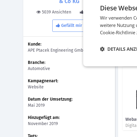
& Co KG
Restwer
Diese Webse
der die
5039 Ansichten
0 Gefällt
Wir verwenden Co
Lösun
weitere Nutzung 
Gefällt mir
Cookie-Richtlinie
Konkret
Give-a
Kunde:
der au
DETAILS ANZ
APE Ptacek Engineering GmbH
Bilder
Branche:
Automotive
Kampagnenart:
Website
Datum der Umsetzung:
Mai 2019
Hinzugefügt am:
Webau
November 2019
Digit
Tags: