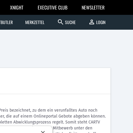
XNIGHT
EXECUTIVE CLUB
NEWSLETTER
search
person
TBUTLER
MERKZETTEL
SUCHE
LOGIN
Preis bezeichnet, zu dem ein verunfalltes Auto noch
ler, die auf einem Onlineportal Gebote abgeben können.
pletten Abwicklungsprozess regelt. Somit steht CARTV
er Partner zur Seite. Da der Mitbewerb unter den
×