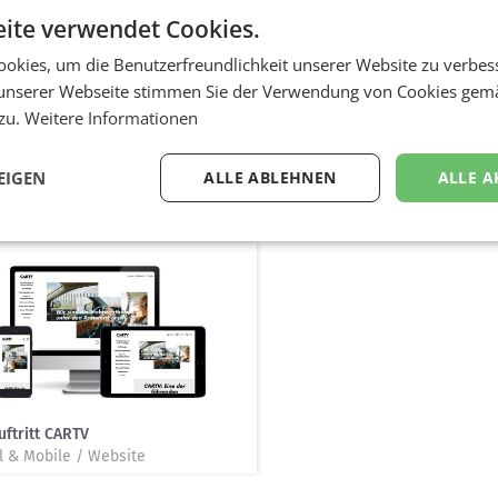
tbörsen wächst, war es unsere Aufgabe, eine starke Markenpositionier
ite verwendet Cookies.
 Anforderungen der unterschiedlichen Zielgruppen (Versicherung, Sach
okies, um die Benutzerfreundlichkeit unserer Website zu verbes
g
unserer Webseite stimmen Sie der Verwendung von Cookies gem
 zu.
Weitere Informationen
 umgesetzt wurden eine neue Website (vom Design bis zur Programmier
ways und Materialien für den Launch-Event. Um den USP der neuen Mar
f dem CARTV Forum gezeigt wurde.
EIGEN
ALLE ABLEHNEN
ALLE A
ftritt CARTV
al & Mobile / Website