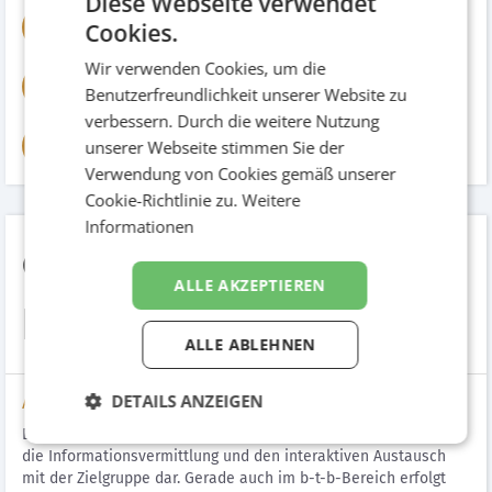
Diese Webseite verwendet
DI (FH) Jürgen Oberguggenberger
Cookies.
D(
Konzept & UX
Wir verwenden Cookies, um die
Gerhard Grossberger, MSc
GG
Benutzerfreundlichkeit unserer Website zu
Tech. Projeketleiter
verbessern. Durch die weitere Nutzung
Sebastian Tripolt
unserer Webseite stimmen Sie der
ST
Projektassistenz
Verwendung von Cookies gemäß unserer
Cookie-Richtlinie zu.
Weitere
Informationen
ecoplus - Website
ALLE AKZEPTIEREN
Relaunch
ALLE ABLEHNEN
DETAILS ANZEIGEN
Aufgabenstellung
Die Website www.ecoplus.at stellt eine zentrale Plattform für
die Informationsvermittlung und den interaktiven Austausch
mit der Zielgruppe dar. Gerade auch im b-t-b-Bereich erfolgt