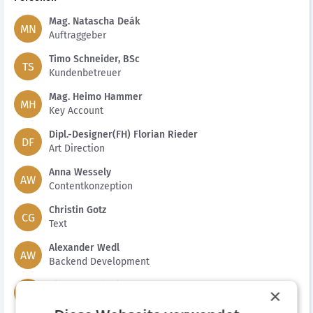
Mag. Natascha Deák
MN
Auftraggeber
Timo Schneider, BSc
TS
Kundenbetreuer
Mag. Heimo Hammer
MH
Key Account
Dipl.-Designer(FH) Florian Rieder
DF
Art Direction
Anna Wessely
AW
Contentkonzeption
Christin Gotz
CG
Text
Alexander Wedl
AW
Backend Development
Alexander Pichler
×
AP
Frontend Development