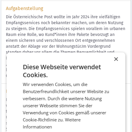
Aufgabenstellung
Die Österreichische Post wollte im Jahr 2024 ihre vielfältigen
Empfangsservices noch bekannter machen, um deren Nutzung
zu steigern. Die Empfangsservices spielen vorallem im urbanen
Raum eine Rolle, wo Kund*innen ihre Pakete bevorzugt an
einem sicheren und verschlossenen Ort entgegennehmen
anstatt der Ablage vor der Wohnungstür.​ Im Vordergrund
standen daher vor allem die Themen Bequemlichkeit und
×
Nähe. Mit der Post können Pakete im sogenannten
„Schlapfenradius“ abgeholt werden, selbst, wenn es im Haus
Diese Webseite verwendet
keine Post Empfangsbox gibt.​ Kampagnenlaufzeit: 07.10. –
Cookies.
01.12.2024
Wir verwenden Cookies, um die
Benutzerfreundlichkeit unserer Website zu
Lösung
verbessern. Durch die weitere Nutzung
Die Kampagne wurde crossmedial Österreichweit umgesetzt,
unserer Webseite stimmen Sie der
wobei mehr als 55% des Budgets in das Leadmedium TV
flossen. Ergänzt wurde TV durch aufmerksamkeitsstarke
Verwendung von Cookies gemäß unserer
Umsetzungen in Plakat, DOOH, Print und Online.​ Für Plakat
Cookie-Richtlinie zu.
Weitere
setzten wir neben einer klassischen Kampagne auch ein
Informationen
Sonderformat (Formatsprengung) um, welches an