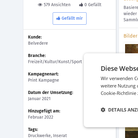
579 Ansichten
0 Gefällt
Basier
wieder
Gefällt mir
Sammlun
Bilder
Kunde:
Belvedere
Branche:
Freizeit/Kultur/Kunst/Sport
Diese Webse
Kampagnenart:
Wir verwenden Co
Print Kampagne
weitere Nutzung 
Datum der Umsetzung:
Cookie-Richtlinie
Print
Januar 2021
Druck
DETAILS ANZ
Hinzugefügt am:
Februar 2022
Tags:
Druckwerke, Inserat