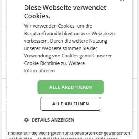
Diese Webseite verwendet
EWIEN | Integration
Cookies.
24h Notdienst und
Wir verwenden Cookies, um die
Benutzerfreundlichkeit unserer Website zu
verbessern. Durch die weitere Nutzung
Lehrlingsbörse
unserer Webseite stimmen Sie der
Verwendung von Cookies gemäß unserer
elektroinnung-wien.at
Cookie-Richtlinie zu.
Weitere
Informationen
Aufgabenstellung
ALLE AKZEPTIEREN
Erweiterung der Website/Integration 24h Notdienst und
Lehrlingsbörse elektroinnung-wien.at
ALLE ABLEHNEN
Lösung
DETAILS ANZEIGEN
- Konzeption der relevanten Website- und Datenstruktur in
Hinblick auf die wichtigsten Funktionalitäten der gewünschten