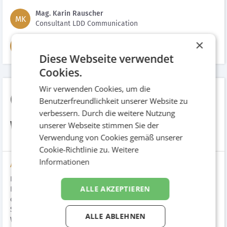
Mag. Karin Rauscher
MK
Consultant LDD Communication
Karl Guschlbauer
×
KG
CEO
Diese Webseite verwendet
Cookies.
Wir verwenden Cookies, um die
Guschlbauer
Benutzerfreundlichkeit unserer Website zu
verbessern. Durch die weitere Nutzung
Webrelaunch
unserer Webseite stimmen Sie der
Verwendung von Cookies gemäß unserer
Cookie-Richtlinie zu.
Weitere
Informationen
Aufgabenstellung
Im Fokus des neuen Web-Auftritts stand eine "Rundum-
ALLE AKZEPTIEREN
Erneuerung". Ein frischer Look, responsive Design für die
optimierte mobile Darstellung, eine umfangreiche
Suchmaschinenoptimierung und sowie die eigenständige
ALLE ABLEHNEN
Wartung durch den Kunden über ein benutzerfreundliches CMS