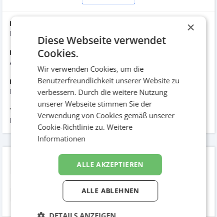
×
Kunde:
Hofstädter
Diese Webseite verwendet
Cookies.
Datum der Umsetzung:
August 2019
Wir verwenden Cookies, um die
Benutzerfreundlichkeit unserer Website zu
Hinzugefügt am:
verbessern. Durch die weitere Nutzung
Februar 2020
unserer Webseite stimmen Sie der
Tags:
Verwendung von Cookies gemäß unserer
Digital & Mobile, App
Cookie-Richtlinie zu.
Weitere
Informationen
Hofstädter Wetter
ALLE AKZEPTIEREN
Forecast Targeting
ALLE ABLEHNEN
DETAILS ANZEIGEN