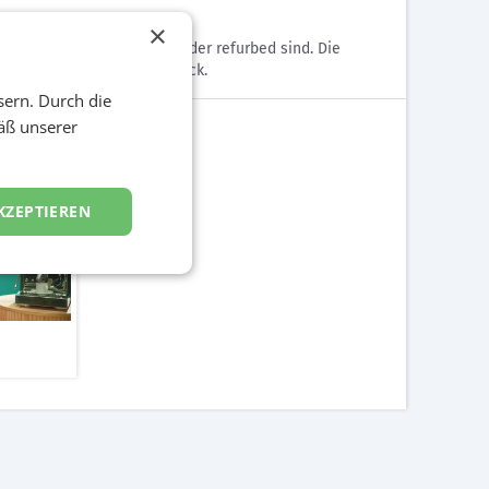
×
 aus allen Kategorien neu oder refurbed sind. Die
 Preis und der CO2 Fußabdruck.
sern. Durch die
äß unserer
KZEPTIEREN