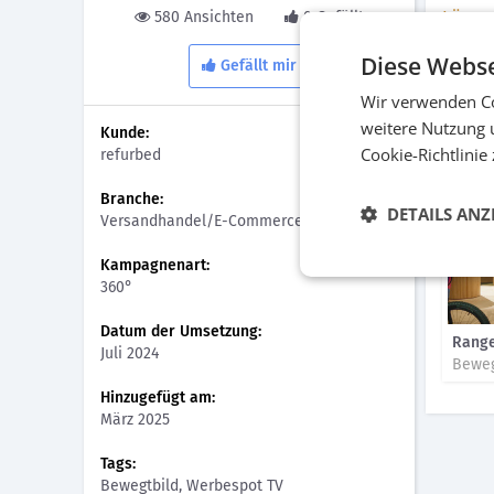
Lösun
580 Ansichten
0 Gefällt
Die fik
Diese Webse
Gefällt mir
Antwort
Wir verwenden Co
weitere Nutzung 
Video
Kunde:
Cookie-Richtlinie
refurbed
Branche:
DETAILS ANZ
Versandhandel/E-Commerce
Kampagnenart:
360°
Datum der Umsetzung:
Rang
Juli 2024
Beweg
Hinzugefügt am:
März 2025
Tags:
Bewegtbild, Werbespot TV