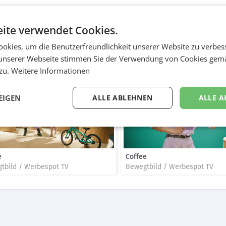
g
tive TV-Show "Ist es refurbed" lässt Kandidat*innen raten, ob Produkte
ite verwendet Cookies.
 ist klar: der Unterschied ist nie die Funktion oder Optik, sondern der
okies, um die Benutzerfreundlichkeit unserer Website zu verbes
unserer Webseite stimmen Sie der Verwendung von Cookies gem
s
 zu.
Weitere Informationen
EIGEN
ALLE ABLEHNEN
ALLE A
e
Coffee
tbild / Werbespot TV
Bewegtbild / Werbespot TV