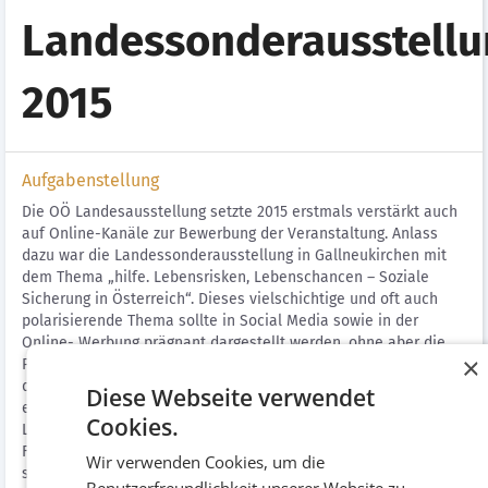
Landessonderausstellu
2015
Aufgabenstellung
Die OÖ Landesausstellung setzte 2015 erstmals verstärkt auch
auf Online-Kanäle zur Bewerbung der Veranstaltung. Anlass
dazu war die Landessonderausstellung in Gallneukirchen mit
dem Thema „hilfe. Lebensrisken, Lebenschancen – Soziale
Sicherung in Österreich“. Dieses vielschichtige und oft auch
polarisierende Thema sollte in Social Media sowie in der
Online- Werbung prägnant dargestellt werden, ohne aber die
×
Problematiken zu sehr zu vereinfachen – und dafür sorgen,
dass potentielle BesucherInnen Lust auf mehr bekamen. Wir
Diese Webseite verwendet
entwickelten einen umfassenden Online-Marketing-Mix für die
Cookies.
Landessonderausstellung 2015. Für den neu geschaffenen
Facebook-Channel konzipierten wir eine Content-Strategie und
Wir verwenden Cookies, um die
setzten diese um. Wir übernahmen außerdem das E-Mail-