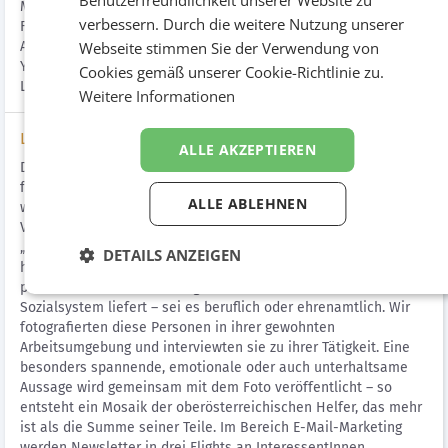
Benutzerfreundlichkeit unserer Website zu
Marketing für die Veranstaltung und schalteten Display Ads,
verbessern. Durch die weitere Nutzung unserer
Facebook Ads und Google AdWords. In Zusammenarbeit mit der
Agentur Die Wachstumsberater wurden Banner sowie eine
Webseite stimmen Sie der Verwendung von
YouTube PreRoll gestaltet. Außerdem wird ein Video zur
Cookies gemäß unserer Cookie-Richtlinie zu.
Landessonderausstellung produziert.
Weitere Informationen
Lösung
ALLE AKZEPTIEREN
Der Facebook-Auftritt der Landessonderausstellung 2015 sollte
für User spannend und unterhaltsam sein. Darum beschlossen
ALLE ABLEHNEN
wir, Content zu kreieren, der über bloße Informationen zur
Veranstaltung selbst hinausging. Wir griffen das Überthema
„Hilfe“ auf und brachen es auf eine sehr persönliche Ebene
DETAILS ANZEIGEN
herunter: Jeden Tag wird auf der Facebook-Seite eine Person
porträtiert, die ihren Beitrag zum österreichischen
Sozialsystem liefert – sei es beruflich oder ehrenamtlich. Wir
fotografierten diese Personen in ihrer gewohnten
Arbeitsumgebung und interviewten sie zu ihrer Tätigkeit. Eine
besonders spannende, emotionale oder auch unterhaltsame
Aussage wird gemeinsam mit dem Foto veröffentlicht – so
entsteht ein Mosaik der oberösterreichischen Helfer, das mehr
ist als die Summe seiner Teile. Im Bereich E-Mail-Marketing
werden Newsletter in drei Flights an InteressentInnen