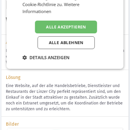
Linzer City Ring
Cookie-Richtlinie zu.
Weitere
Informationen
Website
ALLE AKZEPTIEREN
Aufgabenstellung
ALLE ABLEHNEN
Die aktuelle Website ist in die Jahre gekommen und im Rahmen
eines Relaunches der Marke durch die Reichl und Partner
DETAILS ANZEIGEN
Werbeagentur sollte auch die Website relauncht werden.
Lösung
Eine Website, auf der alle Handelsbetriebe, Dienstleister und
Restaurants der Linzer City perfekt repräsentiert sind, um den
Einkauf in der Stadt attraktiver zu gestalten. Zusätzlich wurde
noch ein Extranet umgesetzt, um die Koordination der Betriebe
zu unterstützen und zu erleichtern.
Bilder