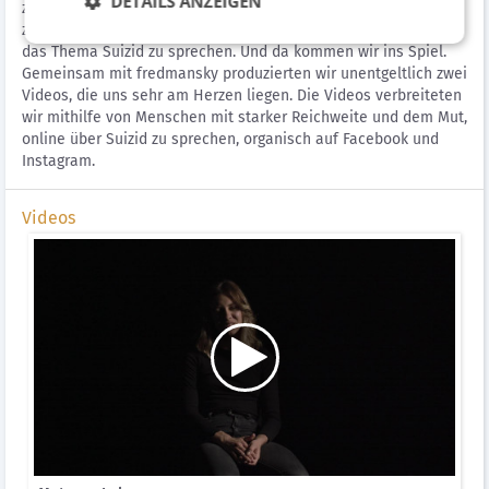
DETAILS ANZEIGEN
zu entscheiden und aktiv auf das Themas Suizid aufmerksam
zu machen und den Menschen so ihre Scheu zu nehmen, über
das Thema Suizid zu sprechen. Und da kommen wir ins Spiel.
Gemeinsam mit fredmansky produzierten wir unentgeltlich zwei
Videos, die uns sehr am Herzen liegen. Die Videos verbreiteten
wir mithilfe von Menschen mit starker Reichweite und dem Mut,
online über Suizid zu sprechen, organisch auf Facebook und
Instagram.
Videos