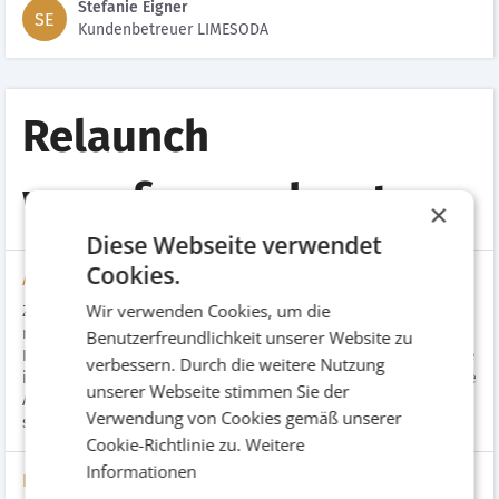
Stefanie Eigner
SE
Kundenbetreuer LIMESODA
Relaunch
www.firmenabc.at
×
Diese Webseite verwendet
Cookies.
Aufgabenstellung
Wir verwenden Cookies, um die
Ziel war der umfassende Relaunch von FirmenABC, einem der
reichweitenstärksten Branchenportale Österreichs. Die
Benutzerfreundlichkeit unserer Website zu
Herausforderung bestand darin, die enorme Informationsdichte
verbessern. Durch die weitere Nutzung
in eine moderne, frische User Experience zu überführen und die
unserer Webseite stimmen Sie der
Auffindbarkeit sowie Präsentation der Unternehmenseinträge
Verwendung von Cookies gemäß unserer
signifikant zu verbessern.
Cookie-Richtlinie zu.
Weitere
Informationen
Lösung