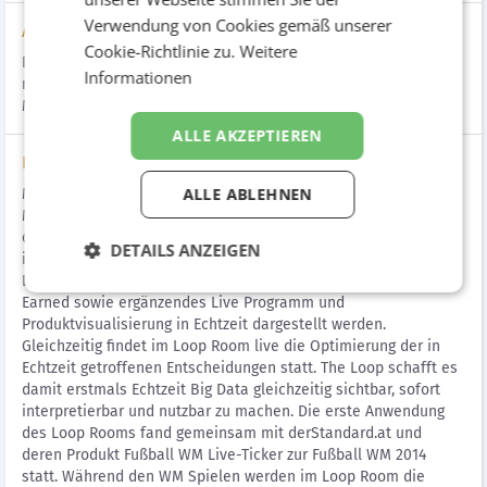
Verwendung von Cookies gemäß unserer
Aufgabenstellung
Cookie-Richtlinie zu.
Weitere
Daten sichtbar und sofort interpretierbar zu machen ist ein
Informationen
massiver Trend mit hohem Entwicklungspotential im digitalen
Marketing.
ALLE AKZEPTIEREN
Lösung
ALLE ABLEHNEN
Mit dem Launch von The Loop bringt Mindshare eine
Marketinganwendung, die diesen Real Time Marketing Trend in
der Realität in vollem Umfang wirklich nutzbar macht. The Loop
DETAILS ANZEIGEN
ist ein physischer Raum, in dem auf zehn Screen acht live
Datenquellen aus den Bereichen Contextual, Paid, Owned und
Earned sowie ergänzendes Live Programm und
Produktvisualisierung in Echtzeit dargestellt werden.
Gleichzeitig findet im Loop Room live die Optimierung der in
Echtzeit getroffenen Entscheidungen statt. The Loop schafft es
damit erstmals Echtzeit Big Data gleichzeitig sichtbar, sofort
interpretierbar und nutzbar zu machen. Die erste Anwendung
des Loop Rooms fand gemeinsam mit derStandard.at und
deren Produkt Fußball WM Live-Ticker zur Fußball WM 2014
statt. Während den WM Spielen werden im Loop Room die