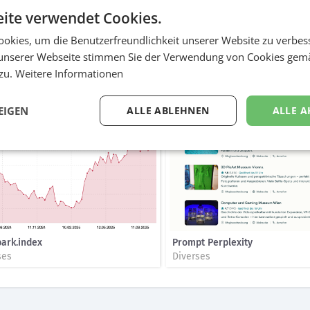
e Optimierung der Website, sodass sie in den organischen, also unb
ite verwendet Cookies.
en erscheint. Dazu gehören unter anderem: • Technische Optimierung (
ds, Inhalte, Meta-Daten) • Autorität/Backlinks (Verlinkungen, E‑E-A-T
okies, um die Benutzerfreundlichkeit unserer Website zu verbes
Optimization), um Webinhalte für KI-gestützte Antwortsysteme wie Cha
unserer Webseite stimmen Sie der Verwendung von Cookies gem
ws) zu optimieren. Fokus hier, dass die Marke/Website Time Travel di
 zu.
Weitere Informationen
en der KI zitiert oder erwähnt wird.
EIGEN
ALLE ABLEHNEN
ALLE A
bark.index
Prompt Perplexity
ses
Diverses