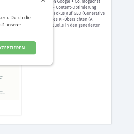
ezahlten Suchergebnissen von Google + Co. möglichst
Ladezeit, Struktur, Mobile) • Content-Optimierung
, Brand-Signale) Aktuell auch Fokus auf GEO (Generative
sern. Durch die
tGPT, Perplexity oder Googles KI-Übersichten (AI
äß unserer
rekt als vertrauenswürdige Quelle in den generierten
KZEPTIEREN