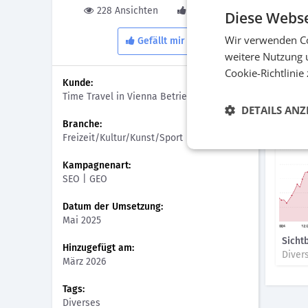
Laufend
228 Ansichten
0 Gefällt
Diese Webse
weit ob
(Keywor
Wir verwenden Co
Gefällt mir
Engine 
weitere Nutzung 
Overvie
Cookie-Richtlinie
Antwort
Kunde:
Time Travel in Vienna Betriebs GmbH
Bilder
DETAILS ANZ
Branche:
Freizeit/Kultur/Kunst/Sport
Kampagnenart:
SEO | GEO
Datum der Umsetzung:
Mai 2025
Sicht
Hinzugefügt am:
Diver
März 2026
Tags:
Diverses