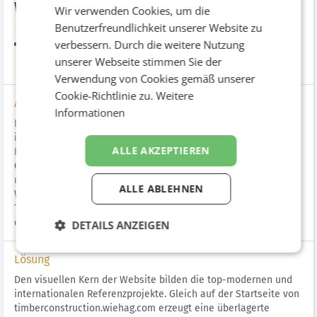
Website für WIEHAG
Wir verwenden Cookies, um die
Benutzerfreundlichkeit unserer Website zu
Timber Construction
verbessern. Durch die weitere Nutzung
unserer Webseite stimmen Sie der
Verwendung von Cookies gemäß unserer
Cookie-Richtlinie zu.
Weitere
Aufgabenstellung
Informationen
Die neue Website der WIEHAG Timber Construction soll sich an
internationale Archtitekten, Planer, Unternehmer und
ALLE AKZEPTIEREN
Bauherren, welche meist aufwändige Holzkonstruktionen für
Großprojekte realisieren. Die Zielgruppe ist kreativ, urban,
modern und zukonftsorientiert. Somit ist es Ziel des
ALLE ABLEHNEN
Websitekonzepts die zentralen Nutzenversprechen der WIEHAG
Timber Construction (kreativ & konstruktiv, wirtschaftlich &
qualitativ, flexibel & verlässlich) ins Web zu übertragen.
DETAILS ANZEIGEN
Lösung
Den visuellen Kern der Website bilden die top-modernen und
internationalen Referenzprojekte. Gleich auf der Startseite von
timberconstruction.wiehag.com erzeugt eine überlagerte