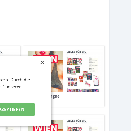
×
sern. Durch die
äß unserer
Gesamtkampagne
Diverses
KZEPTIEREN