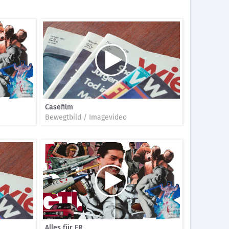
Casefilm
Bewegtbild / Imagevideo
Alles für ER