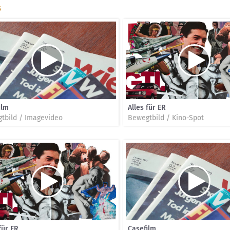
s
ilm
Alles für ER
tbild / Imagevideo
Bewegtbild / Kino-Spot
für ER
Casefilm