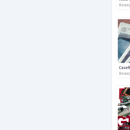
Beweg
Casef
Beweg