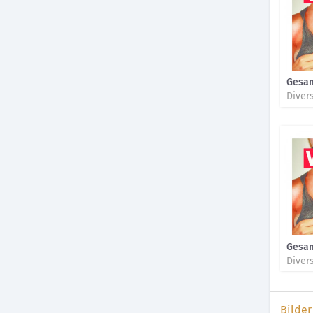
Gesa
Diver
Gesa
Diver
Bilder