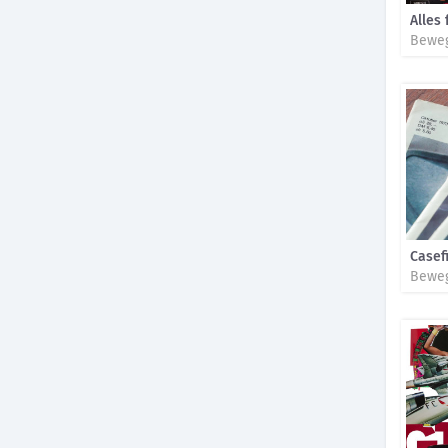
Alles 
Beweg
Casef
Beweg