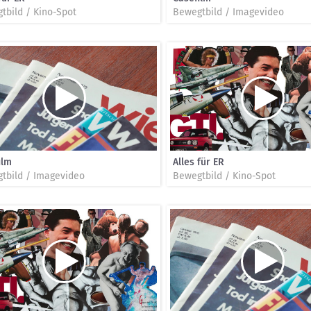
tbild / Kino-Spot
Bewegtbild / Imagevideo
ilm
Alles für ER
tbild / Imagevideo
Bewegtbild / Kino-Spot