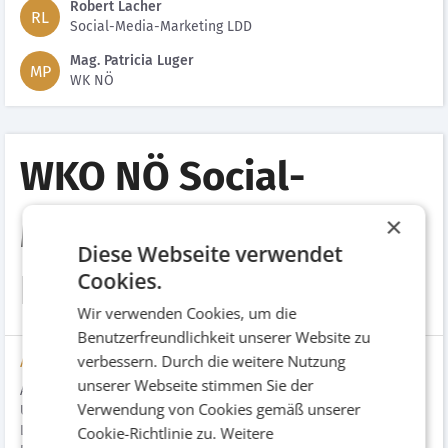
Robert Lacher
RL
Social-Media-Marketing LDD
Mag. Patricia Luger
MP
WK NÖ
WKO NÖ Social-
Media-Lehrlings-
×
Diese Webseite verwendet
Recruiting/Snapchat
Cookies.
Wir verwenden Cookies, um die
Benutzerfreundlichkeit unserer Website zu
verbessern. Durch die weitere Nutzung
Aufgabenstellung
unserer Webseite stimmen Sie der
Aufgrund der Pandemie erhielten 2020/21 vier von zehn
Verwendung von Cookies gemäß unserer
Unternehmen im Vergleich zur Zeit vor Corona spürbar weniger
Lehrstellenbewerbungen. Ebenso sank das Qualitätslevel der
Cookie-Richtlinie zu.
Weitere