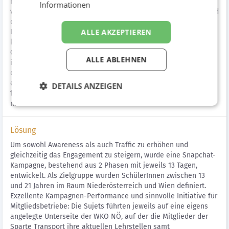
BewerberInnen: Die Lehrlingssuche hat sich ganz klar
Informationen
verschärft. Der Kontakt zu den jungen Menschen brach während
der Lockdowns komplett ab, da Informationsveranstaltungen,
ALLE AKZEPTIEREN
Lehrlingsmessen oder auch Betriebsbesuche nicht stattfinden
konnten. Persönliche Erlebnisse bilden jedoch die wichtigste
Grundlage für die Berufsentscheidung. Darüber hinaus wurde
ALLE ABLEHNEN
im Homeschooling die Berufsorientierung zu wenig forciert. Für
die Sparte Transport der WKO NÖ sollte daher im Frühjahr 2021
eine Kampagne ins Leben gerufen werden, um junge Menschen
DETAILS ANZEIGEN
für eine Ausbildung zum/r Speditionskaufmann/frau zu
motivieren.
Lösung
Um sowohl Awareness als auch Traffic zu erhöhen und
gleichzeitig das Engagement zu steigern, wurde eine Snapchat-
Kampagne, bestehend aus 2 Phasen mit jeweils 13 Tagen,
entwickelt. Als Zielgruppe wurden SchülerInnen zwischen 13
und 21 Jahren im Raum Niederösterreich und Wien definiert.
Exzellente Kampagnen-Performance und sinnvolle Initiative für
Mitgliedsbetriebe: Die Sujets führten jeweils auf eine eigens
angelegte Unterseite der WKO NÖ, auf der die Mitglieder der
Sparte Transport ihre aktuellen Lehrstellen samt