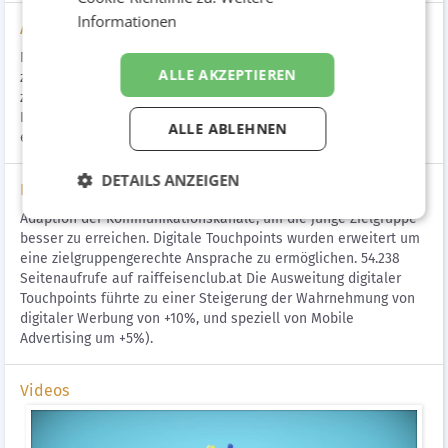
Informationen
Aufgabenstellung
Neue digitale Touchpoints für ZRW Jugend Junge Menschen
ALLE AKZEPTIEREN
zwischen 14-19 sind in ihrem Leben auf Entdeckungsreise und
zeigen nur geringes Interesse an Geld- und Kapitalanlagen. Das
Kommunikationsziel lautet, die junge Zielgruppe dort zu
ALLE ABLEHNEN
erreichen, wo sie sich befindet.
DETAILS ANZEIGEN
Lösung
Adaption der Kommunikationskanäle, um die junge Zielgruppe
besser zu erreichen. Digitale Touchpoints wurden erweitert um
eine zielgruppengerechte Ansprache zu ermöglichen. 54.238
Seitenaufrufe auf raiffeisenclub.at Die Ausweitung digitaler
Touchpoints führte zu einer Steigerung der Wahrnehmung von
digitaler Werbung von +10%, und speziell von Mobile
Advertising um +5%).
Videos