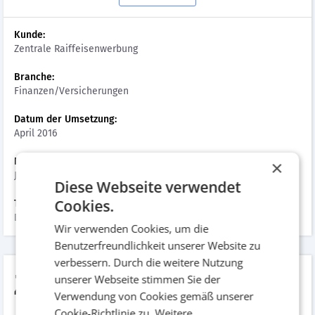
Kunde:
Zentrale Raiffeisenwerbung
Branche:
Finanzen/Versicherungen
Datum der Umsetzung:
April 2016
Hinzugefügt am:
×
Januar 2017
Diese Webseite verwendet
Cookies.
Tags:
Diverses
Wir verwenden Cookies, um die
Benutzerfreundlichkeit unserer Website zu
verbessern. Durch die weitere Nutzung
ZRW Jugend
unserer Webseite stimmen Sie der
Verwendung von Cookies gemäß unserer
Cookie-Richtlinie zu.
Weitere