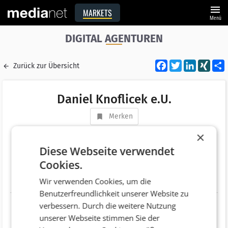
menu
MARKETS
Menü
DIGITAL AGENTUREN
Facebook
Twitter
LinkedI
XIN
Zurück zur Übersicht
Daniel Knoflicek e.U.
Merken
Adresse
Pater-Schwartz-Gasse 11A
×
AT 1150 Wien
Diese Webseite verwendet
Cookies.
Telefonnummer
+43 (1) 9154900
Wir verwenden Cookies, um die
Website
https://slidebird.com
Benutzerfreundlichkeit unserer Website zu
verbessern. Durch die weitere Nutzung
unserer Webseite stimmen Sie der