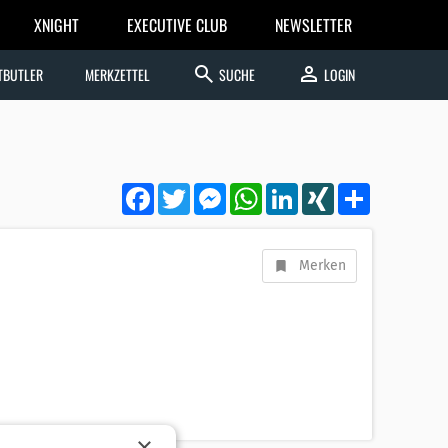
XNIGHT
EXECUTIVE CLUB
NEWSLETTER
search
person
TBUTLER
MERKZETTEL
SUCHE
LOGIN
Facebook
Twitter
Messenger
WhatsApp
LinkedIn
XING
Teilen
Merken
×