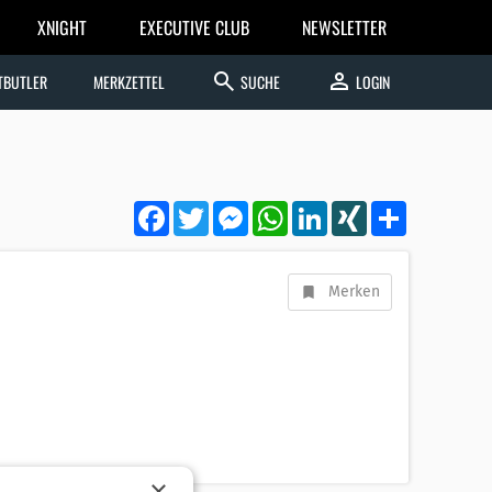
XNIGHT
EXECUTIVE CLUB
NEWSLETTER
search
person
TBUTLER
MERKZETTEL
SUCHE
LOGIN
Facebook
Twitter
Messenger
WhatsApp
LinkedIn
XING
Teilen
Merken
×