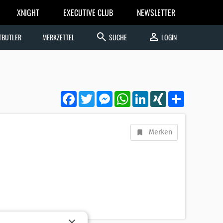
XNIGHT
EXECUTIVE CLUB
NEWSLETTER
search
person
TBUTLER
MERKZETTEL
SUCHE
LOGIN
Facebook
Twitter
Messenger
WhatsApp
LinkedIn
XING
Teilen
Merken
×