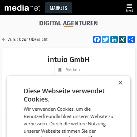
menu
MARKETS
Menü
DIGITAL AGENTUREN
Facebook
Twitter
LinkedI
XIN
Zurück zur Übersicht
intuio GmbH
Merken
Adresse
Lange Gasse 33 /4a
×
AT 1080 Wien
Diese Webseite verwendet
Cookies.
Telefonnummer
+43 (1) 236 37 62
Wir verwenden Cookies, um die
Website
https://intuio.at/
Benutzerfreundlichkeit unserer Website zu
verbessern. Durch die weitere Nutzung
unserer Webseite stimmen Sie der