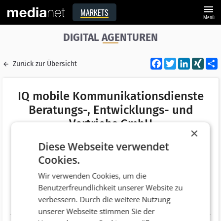
menu
MARKETS
Menü
DIGITAL AGENTUREN
Facebook
Twitter
LinkedI
XIN
Zurück zur Übersicht
IQ mobile Kommunikationsdienste
Beratungs-, Entwicklungs- und
Vertriebs GmbH
×
Merken
Diese Webseite verwendet
Adresse
Trabrennstrasse 2A
Cookies.
AT 1020 Wien
Wir verwenden Cookies, um die
Telefonnummer
+43 (1) 32453365
Benutzerfreundlichkeit unserer Website zu
verbessern. Durch die weitere Nutzung
Website
http://www.iq-mobile.at
unserer Webseite stimmen Sie der