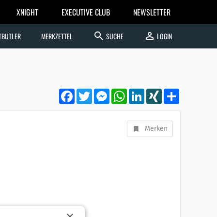
XNIGHT
EXECUTIVE CLUB
NEWSLETTER
search
person
TBUTLER
MERKZETTEL
SUCHE
LOGIN
Facebook
Twitter
Messenger
WhatsApp
LinkedIn
XING
Teilen
Merken
×