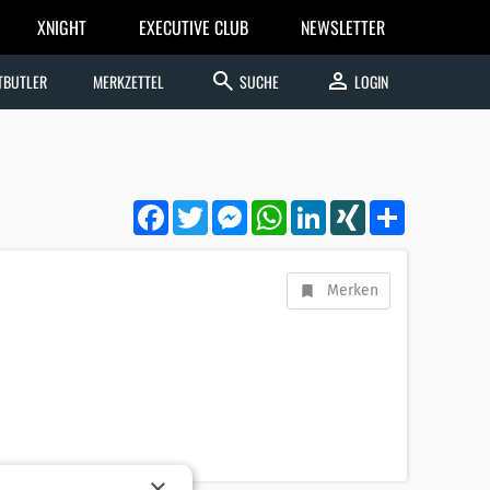
XNIGHT
EXECUTIVE CLUB
NEWSLETTER
search
person
TBUTLER
MERKZETTEL
SUCHE
LOGIN
Facebook
Twitter
Messenger
WhatsApp
LinkedIn
XING
Teilen
Merken
×