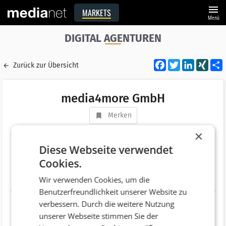
menu
MARKETS
Menü
DIGITAL AGENTUREN
Facebook
Twitter
LinkedI
XIN
Zurück zur Übersicht
media4more GmbH
Merken
Adresse
Marktplatz 16
×
AT 2380 Perchtoldsdorf
Diese Webseite verwendet
Cookies.
Telefonnummer
+43 (720) 303737
Wir verwenden Cookies, um die
Website
https://www.media4more.com
Benutzerfreundlichkeit unserer Website zu
verbessern. Durch die weitere Nutzung
unserer Webseite stimmen Sie der