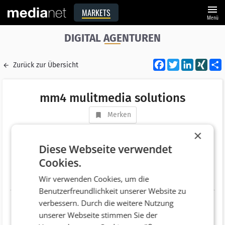
menu
MARKETS
Menü
DIGITAL AGENTUREN
Facebook
Twitter
LinkedI
XIN
Zurück zur Übersicht
mm4 mulitmedia solutions
Merken
Adresse
Schießstandstraße 4a
×
AT 6200 Jenbach
Diese Webseite verwendet
Cookies.
Telefonnummer
Wir verwenden Cookies, um die
Website
http://www.mm4.at
Benutzerfreundlichkeit unserer Website zu
verbessern. Durch die weitere Nutzung
unserer Webseite stimmen Sie der