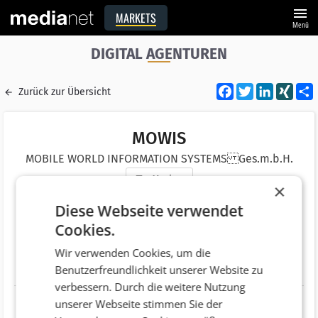
menu
MARKETS
Menü
DIGITAL AGENTUREN
Facebook
Twitter
LinkedI
XIN
Zurück zur Übersicht
MOWIS
MOBILE WORLD INFORMATION SYSTEMS Ges.m.b.H.
Merken
×
Adresse
Max-Winterstraße 28
Diese Webseite verwendet
AT 4860 Lenzing
Cookies.
Telefonnummer
+43 (7672) 94700
Wir verwenden Cookies, um die
Benutzerfreundlichkeit unserer Website zu
Website
http://www.mowis.com
verbessern. Durch die weitere Nutzung
unserer Webseite stimmen Sie der