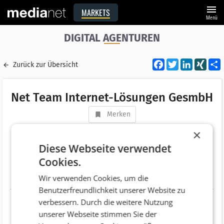
menu
MARKETS
Menü
DIGITAL AGENTUREN
Facebook
Twitter
LinkedI
XIN
Zurück zur Übersicht
Net Team Internet-Lösungen GesmbH
Merken
Adresse
Hütteldorfer Straße 6
×
AT 3452 Atzenbrugg
Diese Webseite verwendet
Cookies.
Telefonnummer
+43 (2275) 4325
Wir verwenden Cookies, um die
Website
http://www.netteam.at
Benutzerfreundlichkeit unserer Website zu
verbessern. Durch die weitere Nutzung
unserer Webseite stimmen Sie der