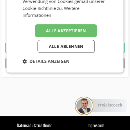
Verwendung von Cookies gemäß unserer
Cookie-Richtlinie zu.
Weitere
Telefonnummer
Informationen
Geburtstag
ALLE AKZEPTIEREN
ALLE ABLEHNEN
Johanna Knaus
kontaktieren
DETAILS ANZEIGEN
bizbook-Profil von
Johanna Knaus
Projektcoach
Datenschutzrichtlinien
Impressum