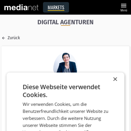
menu
MARKETS
Menü
DIGITAL AGENTUREN
Zurück
×
Diese Webseite verwendet
Name
Cookies.
Johanna Knaus
Wir verwenden Cookies, um die
E-Mail
Benutzerfreundlichkeit unserer Website zu
johanna.knaus@and-us.com
verbessern. Durch die weitere Nutzung
Funktion
unserer Webseite stimmen Sie der
Director Growth Consulting