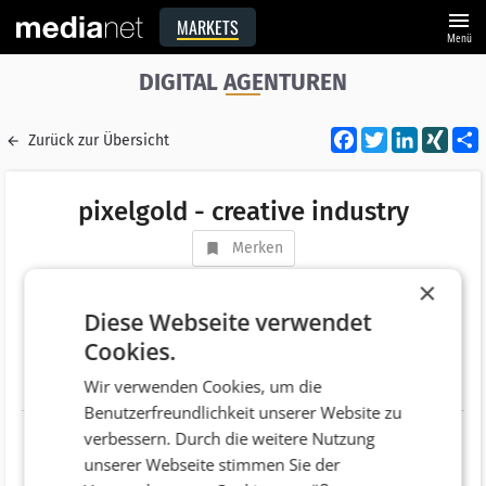
menu
MARKETS
Menü
DIGITAL AGENTUREN
Facebook
Twitter
LinkedI
XIN
Zurück zur Übersicht
pixelgold - creative industry
Merken
Adresse
Steyrergasse 1
×
AT 8850 Murau
Diese Webseite verwendet
Cookies.
Telefonnummer
+43 (664) 2666613
Wir verwenden Cookies, um die
Website
http://www.pixelgold.com
Benutzerfreundlichkeit unserer Website zu
verbessern. Durch die weitere Nutzung
unserer Webseite stimmen Sie der