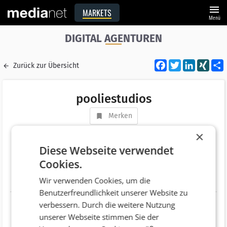
menu
MARKETS
Menü
DIGITAL AGENTUREN
Facebook
Twitter
LinkedI
XIN
Zurück zur Übersicht
pooliestudios
Merken
Adresse
Pater-Schwartz-Gasse 11a
×
AT 1150 Wien
Diese Webseite verwendet
Cookies.
Telefonnummer
+43 (720) 775 135
Wir verwenden Cookies, um die
Website
https://pooliestudios.com
Benutzerfreundlichkeit unserer Website zu
verbessern. Durch die weitere Nutzung
unserer Webseite stimmen Sie der