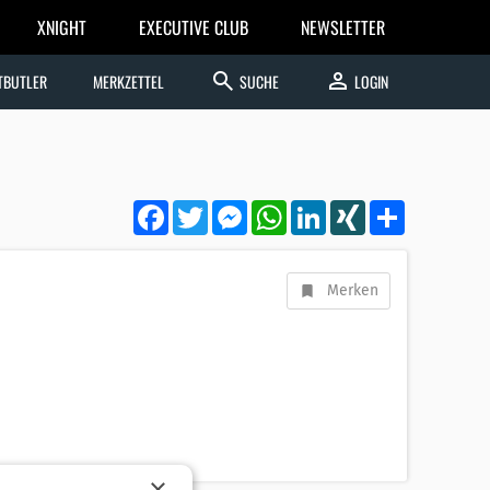
XNIGHT
EXECUTIVE CLUB
NEWSLETTER
search
person
TBUTLER
MERKZETTEL
SUCHE
LOGIN
Facebook
Twitter
Messenger
WhatsApp
LinkedIn
XING
Teilen
Merken
×