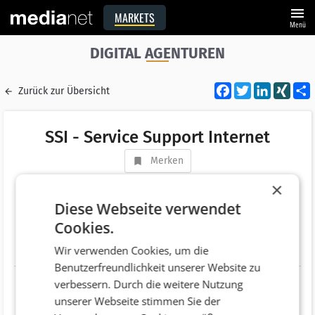
menu
MARKETS
Menü
DIGITAL AGENTUREN
Facebook
Twitter
LinkedI
XIN
Zurück zur Übersicht
SSI - Service Support Internet
Merken
Adresse
Hollenthon 33
×
AT 2812 Hollenthon
Diese Webseite verwendet
Cookies.
Telefonnummer
+43 (650) 2526266
Wir verwenden Cookies, um die
Website
http://www.ssi.at
Benutzerfreundlichkeit unserer Website zu
verbessern. Durch die weitere Nutzung
unserer Webseite stimmen Sie der