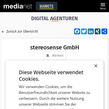
menu
MARKETS
Menü
DIGITAL AGENTUREN
Facebook
Twitter
LinkedI
XIN
Zurück zur Übersicht
stereosense GmbH
Merken
Adresse
Gumpendorfer Straße 16/16
×
AT 1060 Wien
Diese Webseite verwendet
Cookies.
Telefonnummer
+43 (1) 997 1644
Wir verwenden Cookies, um die
Website
http://www.stereosense.com
Benutzerfreundlichkeit unserer Website zu
verbessern. Durch die weitere Nutzung
unserer Webseite stimmen Sie der