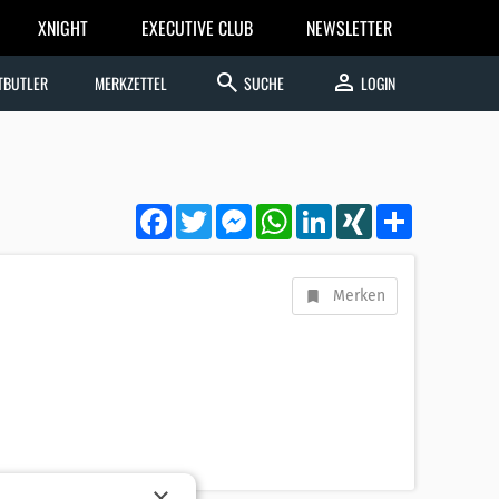
XNIGHT
EXECUTIVE CLUB
NEWSLETTER
search
person
TBUTLER
MERKZETTEL
SUCHE
LOGIN
Facebook
Twitter
Messenger
WhatsApp
LinkedIn
XING
Teilen
Merken
×