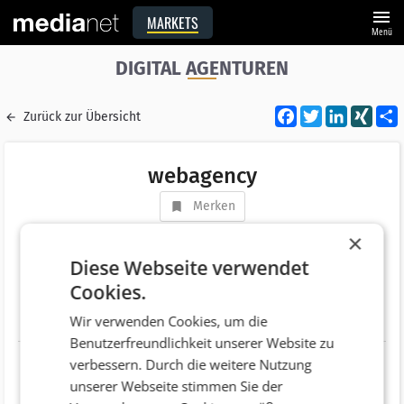
menu
MARKETS
Menü
DIGITAL AGENTUREN
Facebook
Twitter
LinkedI
XIN
Zurück zur Übersicht
webagency
Merken
Adresse
Ferdinand Raimund Gasse 22
×
AT 2344 Maria Enzersdorf
Diese Webseite verwendet
Cookies.
Telefonnummer
+43 (664) 5140028
Wir verwenden Cookies, um die
Website
http://www.web-agency.at/
Benutzerfreundlichkeit unserer Website zu
verbessern. Durch die weitere Nutzung
unserer Webseite stimmen Sie der