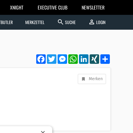
XNIGHT
EXECUTIVE CLUB
NEWSLETTER
search
person
TBUTLER
MERKZETTEL
SUCHE
LOGIN
Facebook
Twitter
Messenger
WhatsApp
LinkedIn
XING
Teilen
Merken
×