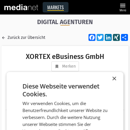
menu
MARKETS
Menü
DIGITAL AGENTUREN
Facebook
Twitter
LinkedI
XIN
Zurück zur Übersicht
XORTEX eBusiness GmbH
Merken
Adresse
Veldner Straße 29
×
AT 4120 Neufelden
Diese Webseite verwendet
Cookies.
Telefonnummer
+43 (7282) 207974400
Wir verwenden Cookies, um die
Website
http://www.xortex.com
Benutzerfreundlichkeit unserer Website zu
verbessern. Durch die weitere Nutzung
unserer Webseite stimmen Sie der