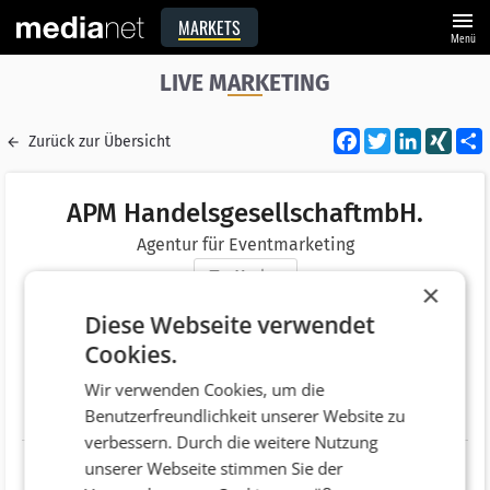
menu
MARKETS
Menü
LIVE MARKETING
Facebook
Twitter
LinkedI
XIN
Zurück zur Übersicht
APM HandelsgesellschaftmbH.
Agentur für Eventmarketing
Merken
×
Adresse
Bad Hallerstraße 12
Diese Webseite verwendet
AT 4522 Sierning
Cookies.
Telefonnummer
+43 (7259) 3148
Wir verwenden Cookies, um die
Benutzerfreundlichkeit unserer Website zu
Website
http://www.apm.at
verbessern. Durch die weitere Nutzung
unserer Webseite stimmen Sie der