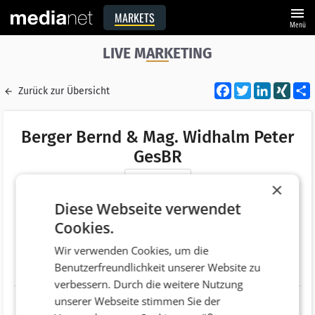
menu
MARKETS
Menü
LIVE MARKETING
Facebook
Twitter
LinkedI
XIN
Zurück zur Übersicht
Berger Bernd & Mag. Widhalm Peter
GesBR
Merken
×
Adresse
Strobachgasse 13/17
Diese Webseite verwendet
AT 1050 Wien
Cookies.
Telefonnummer
+43 (1) 11340660
Wir verwenden Cookies, um die
Benutzerfreundlichkeit unserer Website zu
Website
http://www.drachenboote.at
verbessern. Durch die weitere Nutzung
unserer Webseite stimmen Sie der