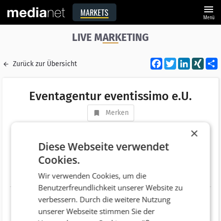
menu
MARKETS
Menü
LIVE MARKETING
Facebook
Twitter
LinkedI
XIN
Zurück zur Übersicht
Eventagentur eventissimo e.U.
Merken
Adresse
Lindengasse 44/15
×
AT 1070 Wien
Diese Webseite verwendet
Cookies.
Telefonnummer
+43 (650) 233 1661
Wir verwenden Cookies, um die
Website
http://www.eventissimo.at
Benutzerfreundlichkeit unserer Website zu
verbessern. Durch die weitere Nutzung
unserer Webseite stimmen Sie der