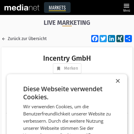
menu
MARKETS
Menü
LIVE MARKETING
Facebook
Twitter
LinkedI
XIN
Zurück zur Übersicht
Incentry GmbH
Merken
Adresse
Salzgasse 2
×
AT 5400 Hallein
Diese Webseite verwendet
Cookies.
Telefonnummer
+43 (6245) 23517
Wir verwenden Cookies, um die
Website
https://incentry.at/
Benutzerfreundlichkeit unserer Website zu
verbessern. Durch die weitere Nutzung
unserer Webseite stimmen Sie der