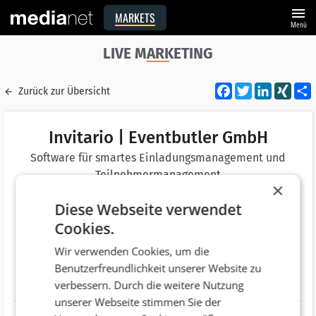
menu
MARKETS
Menü
LIVE MARKETING
Facebook
Twitter
LinkedI
XIN
Zurück zur Übersicht
Invitario | Eventbutler GmbH
Software für smartes Einladungsmanagement und
Teilnehmermanagement
×
Merken
Diese Webseite verwendet
Adresse
Lerchenfelder Straße 74/1/6
Cookies.
AT 1080 Wien
Wir verwenden Cookies, um die
Telefonnummer
+43 (1) 3613610
Benutzerfreundlichkeit unserer Website zu
verbessern. Durch die weitere Nutzung
Website
http://www.invitario.com
unserer Webseite stimmen Sie der