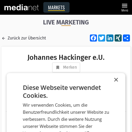
menu
MARKETS
Menü
LIVE MARKETING
Facebook
Twitter
LinkedI
XIN
Zurück zur Übersicht
Johannes Hackinger e.U.
Merken
Adresse
Ludwig Viktor Gasse 2a
×
AT 5020 Salzburg
Diese Webseite verwendet
Cookies.
Telefonnummer
+43 (664) 2141945
Wir verwenden Cookies, um die
Website
http://www.hackinger.at
Benutzerfreundlichkeit unserer Website zu
verbessern. Durch die weitere Nutzung
unserer Webseite stimmen Sie der