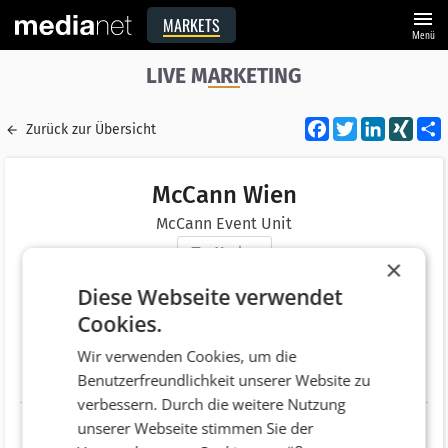
menu
MARKETS
Menü
LIVE MARKETING
Facebook
Twitter
LinkedI
XIN
Zurück zur Übersicht
McCann Wien
McCann Event Unit
Merken
×
Adresse
Mariahilfer Straße 17
Diese Webseite verwendet
AT 1060 Wien
Cookies.
Telefonnummer
+43 (1) 36055
Wir verwenden Cookies, um die
Benutzerfreundlichkeit unserer Website zu
Website
http://www.mccann.at
verbessern. Durch die weitere Nutzung
unserer Webseite stimmen Sie der